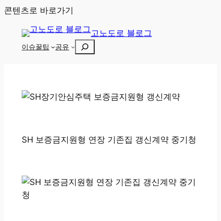
콘텐츠로 바로가기
고노도로 블로그
검
이슈
꿀팁
공유
색
SH 보증금지원형 연장 기존집 갱신계약 중기청